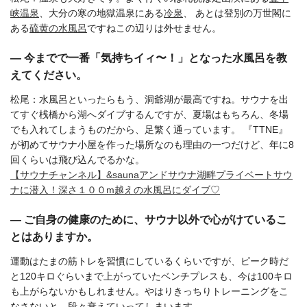
峡温泉
、大分の寒の地獄温泉にある
冷泉
、 あとは登別の万世閣に
ある
硫黄の水風呂
ですねこの辺りは外せません。
― 今までで一番「気持ちイィ〜！」となった水風呂を教
えてください。
松尾：水風呂といったらもう、洞爺湖が最高ですね。サウナを出
てすぐ桟橋から湖へダイブするんですが、夏場はもちろん、冬場
でも入れてしまうものだから、足繁く通っています。 『TTNE』
が初めてサウナ小屋を作った場所なのも理由の一つだけど、年に8
回くらいは飛び込んでるかな。
【サウナチャンネル】&saunaアンドサウナ湖畔プライベートサウ
ナに潜入！深さ１００m越えの水風呂にダイブ♡
― ご自身の健康のために、サウナ以外で心がけているこ
とはありますか。
運動はたまの筋トレを習慣にしているくらいですが、ピーク時だ
と120キロぐらいまで上がっていたベンチプレスも、今は100キロ
も上がらないかもしれません。やはりきっちりトレーニングをこ
なさないと、段々衰えていってしまいます。