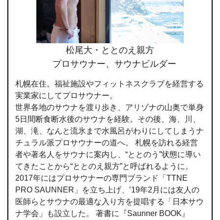
松尾大・ととのえ親方
プロサウナー、サウナビルダー
札幌在住。福祉施設やフィットネスクラブを経営する
実業家にしてプロサウナー。
世界各地のサウナを渡り歩き、アリゾナの山奥で単身
5日間断食断水後のサウナを経験。その後、海、川、
湖、滝、なんと流氷まで水風呂がわりにしてしまうナ
チュラル派プロサウナーの道へ。 札幌を訪れる経営
者や著名人をサウナに案内し、“ととのう”状態に導い
てきたことから“ととのえ親方”と呼ばれるように。
2017年にはプロサウナーの専門ブランド「TTNE
PRO SAUNNER」を立ち上げ、’19年2月には友人の
医師らとサウナの最適な入り方を提唱する「日本サウ
ナ学会」も設立した。 著書に『Saunner BOOK』