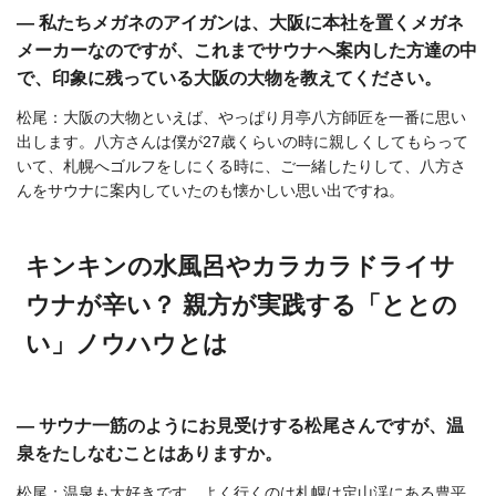
― 私たちメガネのアイガンは、大阪に本社を置くメガネ
メーカーなのですが、これまでサウナへ案内した方達の中
で、印象に残っている大阪の大物を教えてください。
松尾：大阪の大物といえば、やっぱり月亭八方師匠を一番に思い
出します。八方さんは僕が27歳くらいの時に親しくしてもらって
いて、札幌へゴルフをしにくる時に、ご一緒したりして、八方さ
んをサウナに案内していたのも懐かしい思い出ですね。
キンキンの水風呂やカラカラドライサ
ウナが辛い？ 親方が実践する「ととの
い」ノウハウとは
― サウナ一筋のようにお見受けする松尾さんですが、温
泉をたしなむことはありますか。
松尾：温泉も大好きです。よく行くのは札幌は定山渓にある
豊平