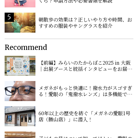
くら？申請方法や必要書類を解説
朝散歩の効果は？正しいやり方や時間、お
すすめの服装やサングラスを紹介
Recommend
【前編】みらいのたからばこ2025 in 大阪
｜出展ブースと統括インタビューをお届
け！
メガネがもっと快適に！撥水力がスゴすぎ
る！愛眼の「鬼撥水レンズ」は多機能で超
優秀
60年以上の歴史を紡ぐ「メガネの愛眼1号
店（勝山店）」に潜入！