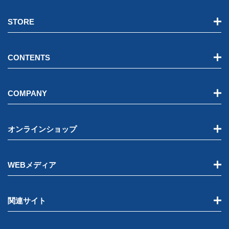
こし、ご使用になればな
STORE
るほど、劣化は進みま
す。お買い上げいただき
CONTENTS
ました販売店で定期的な
COMPANY
点検・部品交換をするこ
とをお勧めします。
オンラインショップ
結露による故障
WEBメディア
冬場になりますと室内温
度と外の温度の違いによ
関連サイト
り、窓に水滴が付くこと