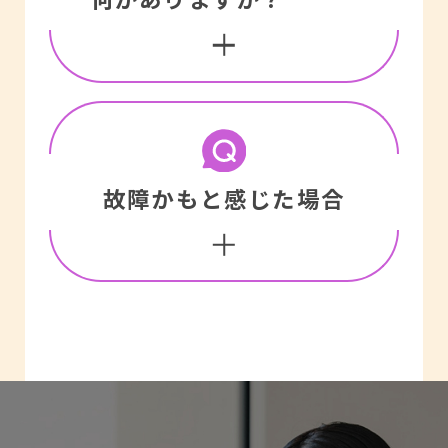
ご使用の方もおられま
年くらいは保有している
す。
のが一般的です。（補聴
また、補聴器は耐用年数
器の補修部品の保有期間
以外にも使用者の聴力の
については特に法律で定
変化によっても効果が薄
使用環境による故障
められていないので、補
故障かもと感じた場合
補聴器は湿気の多い場所
れて行き、十分な効果が
修部品の保有期間は各補
での使用により故障する
得られなくなることがあ
聴器メーカーによって異
場合があります。例え
ります。多くの補聴器は
なります。各補聴器メー
ば、調理師の職場のよう
聴力の変化に対処できる
カー、もしくは、お買上
電池の交換
な厨房の中、漁師さんの
ようになっていますが、
いただきました販売店に
電池の向きが反対になっ
仕事など水がつきやすい
ある範囲を超えた変化に