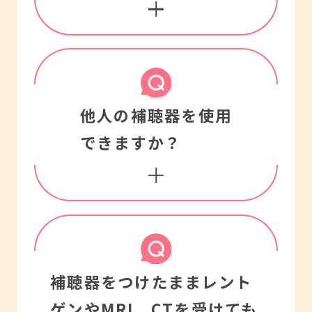
れてマイクに戻ると発生
します。この場合は受話
器の位置を少し変えてみ
騒音下では言葉の聞き取
他人の補聴器を使用
て、ハウリングが起こら
りは健聴者でも難しいも
できますか？
ない位置を探してくださ
のです。話し相手になる
い。
べく近づき正面で会話す
どうしても鳴る場合はお
るようにしましょう。
買上いただきました販売
ただ、極めて大きな騒音
店にご相談ください。
補聴器は、使用者の「聞
補聴器をつけたまま
レント
のある環境では耳を傷め
こえ」に合わせて、器種
ゲンやMRI、CTを受けても