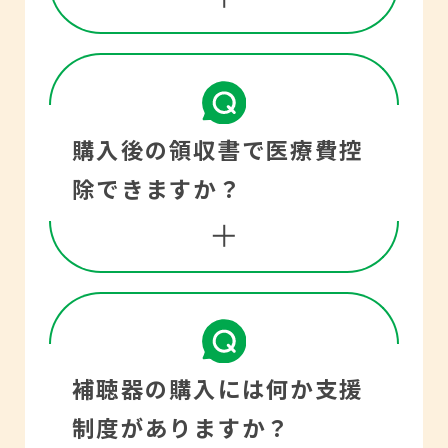
かし、補聴器は買って終
■騒がしい場所でも疲れ
わりではなく、一人ひと
にくい
りの聞こえに合わせた
最近の補聴器は雑音抑制
補聴器の価格差は補聴器
購入後の領収書で医療費控
り、大きすぎる音が出な
や指向性など騒がしさを
に搭載されている機能、
除できますか？
いように調整したり、音
抑える機能がついていま
性能、聞こえをカバーで
が出る部分に耳あかなど
すが、それでも片耳装用
きる範囲の違いです。雑
が詰まって音の出が悪く
だと疲れてしまいます。
音を抑える機能、ハウリ
ならないように掃除をし
両耳装用だと補聴器の音
ング（ピーピー音）を抑
たりと購入後の調整・メ
補聴器は、その性質上
量をそれほど上げなくて
補聴器の購入には何か支援
える機能、一人ひとりの
ンテナンスが非常に大切
「医療ではなく生活に要
よいので疲れにくいと言
制度がありますか？
聞こえに合わせる機能な