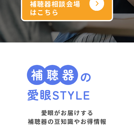
補聴器相談会場
チややわらかい布等でふ
はこちら
き取り、乾燥剤の入った
ケースに保管することを
お勧めします。
補
聴
器
耳あかによる故障
の
耳あかが音の通り道（音
愛眼
STYLE
道）に詰まることにより
起こる故障です。購入時
愛眼がお届けする
に付属しているブラシな
補聴器の豆知識やお得情報