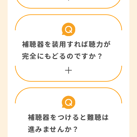
なっております。耳あな
型補聴器でも防水仕様の
ものがあります。これに
補聴器から出る電磁波は
補聴器を装用すれば聴力が
より汗の侵入による故障
微弱で、健康に影響する
完全にもどるのですか？
が減少し、安心して使え
ほど強くはありません
ます。
が、ペースメーカーを使
われている方は主治医に
ご相談ください。
補聴器は聴力が衰える前
補聴器をつけると難聴は
の「聞こえ」に戻すので
進みませんか？