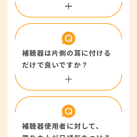
はなく、今の聴力を最大
限に活かし、快適な「聞
こえ」を提供するもので
す。
お客様の聴力に合わせて
補聴器は片側の耳に付ける
それぞれが要求する「聞
補聴器を調整していれ
だけで良いですか？
こえ」の程度には個人差
ば、補聴器が原因で難聴
があり、補聴器を装用す
が進行することはありま
る目的、補聴器の装用効
せん。
果も人それぞれです。
最近のデジタル補聴器は
100％以前と同じ聴力を
左右の聴力に差がない方
補聴器使用者に対して、
大きな音が入らないよう
取り戻すことは出来ませ
は両耳装用をおすすめし