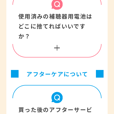
のイヤモールド（オーダ
いる補聴器の場合、周囲
にお尋ね下さい。また受
補聴器で使用する空気電
ーメイド耳せん）も、お
使用済みの補聴器用電池は
に多くの音がある中でも
診時は医師の指示に従っ
池は、空気中の酸素を使
求めになった方の耳の形
どこに捨てればいいです
会話が聞き取りやすくな
て下さい。
って発電しますので、空
に合わせて作っています
か？
るものもあります。
気の取り入れ口（空気
ので、他人の補聴器を使
補聴器だけでなく、補聴
孔）があります。
うことはおやめくださ
援助システム（ロジャー
そして、その空気孔に空
い。
等）を使用することで騒
アフターケアについて
気が入って電池として機
使用済みの補聴器用空気
がしい環境での聞き取り
能するようになっていま
電池は、お買い上げいた
を改善できる場合があり
す。使用前の補聴器用電
だきました販売店にお持
ます。
買った後のアフターサービ
池には孔をふさぐシール