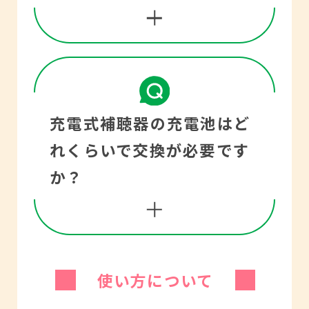
です。
するもの」というのが国
われています。
どはほとんどの補聴器に
税庁の見解だそうです。
搭載されていますが、価
加齢により、耳が聞こえ
格差により機能の強力さ
にくくなったために購入
やきめ細やかさが違いま
日本において、補聴器購
充電式補聴器の充電池はど
した補聴器は、医療費控
す。より高価な器種は雑
入は健康保険では対応で
れくらいで交換が必要です
除の対象外です。医師等
音を抑える機能、ハウリ
きませんが、国の障害者
か？
による診療や治療を受け
ングを抑える機能が働い
総合支援法やお住まいの
るために補聴器が必要と
ている時でも会話の声に
自治体により、補聴器購
認められたあと購入した
影響を与えないものまで
入費助成制度を設けてい
ものについては、医療費
使い方について
あり、より複雑な音環境
るところもあります。福
控除の対象になります。
使用する頻度や環境（温