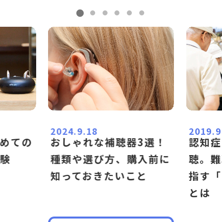
どで取り除いてくださ
い。
落下衝撃による故障
各補聴器メーカーは、補
聴器の落下テストを行い
ながら開発をしておりま
2024.9.18
2019.9
すが、落下による衝撃は
おしゃれな補聴器3選！
めての
認知症
種類や選び方、購入前に
験
聴。難
補聴器に大きなダメージ
知っておきたいこと
指す「
を与えますので、普段か
とは
らできるだけ、硬いもの