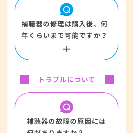
アフターサービス＝補聴
補聴器の耐用年数は4～5
補聴器の修理は購入後、何
器の修理・点検や、聴力
年ですが、日々のお手入
年くらいまで可能ですか？
が変わった場合の、それ
れや聴力の変化で長くも
に対応した再調整など。
短くもなります。取扱い
困ったことや不安なこと
が悪ければ1年や2年で故
がありましたらお買上い
トラブルについて
障する場合もめずらしく
ただきました販売店にご
各メーカーとも、補聴器
ありません。一方、大切
相談ください。
の補修部品は、その補聴
に使われている方の中に
器が製造中止、もしくは
は、10年以上故障がなく
補聴器の故障の原因には
販売終了になってから5
何がありますか？