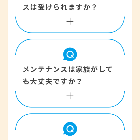
ちいただければ、販売店
スは受けられますか？
が貼られており、空気が
経由で電池工業会に返却
入らないようになってい
します。
ます。一度、シールを剥
がすと、その時点から放
電状態が続きますので、
補聴器は使い始めてから
メンテナンスは家族がして
使用していなくても、あ
快適に使用できるまで、
も大丈夫ですか？
る一定期間を過ぎますと
ある程度の調整と訓練を
電池がなくなります。電
要します。また補聴器に
池のシールを剥がした後
慣れている方も、体調や
は最後まで使い切ってく
聴力の変化、使用環境な
掃除や電池の交換は周り