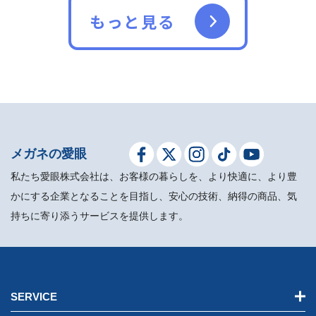
（コンクリート、床）の
もっと見る
上に落とさないようにご
注意ください。
劣化による故障
耳あな型補聴器、耳かけ
メガネの愛眼
型補聴器のレシーバーや
私たち愛眼株式会社は、お客様の暮らしを、より快適に、より豊
かにする企業となることを目指し、安心の技術、納得の商品、気
マイクに使われているゴ
持ちに寄り添うサービスを提供します。
ム製、ウレタン系の部品
は経年変化や化学的変化
で使っていると劣化をお
SERVICE