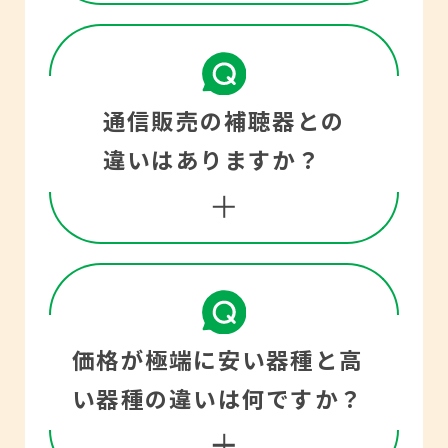
【両耳装用のメリット】
ただきました販売店まで
ためには大きな声を出す
■音の方向や距離を捉え
お気軽におたずねくださ
のではなく、相手の顔を
やすい
補聴器は医療機器として
い。
見ながらゆっくりはっき
通信販売の補聴器との
自治会の会合などでどち
認可が下りているものを
違いはありますか？
り話しかけることが有効
らの方向から話しかけら
言い、そうでないものを
です。大きな声で話しか
れたのかがわかりやす
集音器と言います。補聴
けると、音が割れて逆に
く、また後ろから近づく
器は大きな音で耳を傷め
聞き取りづらいことがあ
車、自転車の音にも気付
ないよう調整できる機能
ります。
どちらも医療機器として
きやすくなるため、外出
価格が極端に安い器種と高
がついています。
の認可が下りており、品
い器種の違いは何ですか？
時も安心です。
質に差はありません。し