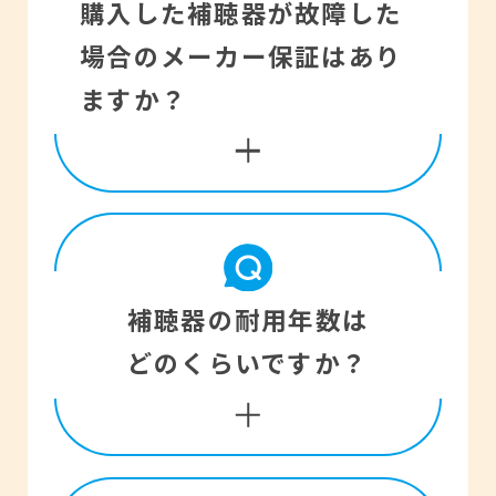
ださい。
購入した補聴器が故障した
ど様々な原因で「聞こ
の方が行っても大丈夫で
場合のメーカー保証はあり
え」が変化することがあ
す。本人ができない場合
ますか？
ります。使い始めのフィ
は周りの方が補聴器の状
ッティングとその後のア
態を把握することが大切
フターサービスこそ、補
です。ただし、補聴器か
聴器の価値を左右するも
ら音が出ているかを確認
のだと考えています。
保証の内容や期間はメー
補聴器の耐用年数は
するときに補聴器を直接
フィッティング＝「聞こ
カーや器種により異なり
どのくらいですか？
耳にはめてみるのはおや
え」の状態に合わせて、
ます。くわしくはお買い
めください。
最も聞きやすい状態に調
上げいただきました販売
整すること。
店におたずねください。