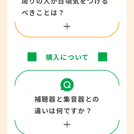
周りの人が日頃気をつける
に安全面でも考慮されて
んが、ご自分に適した補
ます。両耳で聞く事で、
べきことは？
ます。ただ、聴力に合わ
聴器を装用することによ
「聞こえ」はより自然に
ない設定の補聴器や、音
り、「聞こえ」の不安が
なります。
が常に大きすぎる状態で
解消され、より活動的な
耳も目と同じように2つ
長時間補聴器をつけてい
購入について
生活が送れるようになり
あります。補聴器もメガ
るなど間違った使い方を
補聴器をつけると、普通
ます。
ネと同じように両耳装用
していると、聴力を低下
の声の大きさがちょうど
によって音の方向性・立
させる場合がありますの
良く聞こえるようになり
補聴器と集音器との
体感・明瞭感が得られま
で、適正な設定に調整す
ますので、あまり大きな
違いは何ですか？
す。
ることが大事です。調
声で話す必要はありませ
整・相談はお買い上げい
ん。言葉を理解して頂く