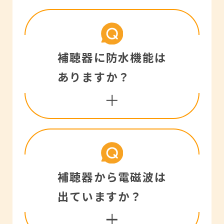
補聴器専用の空気電池を
補聴器に防水機能は
使用します。どちらのメ
ありますか？
ーカーのものでも使用出
来ますが、電池品番（パ
ッケージの色でも判別可
能）が同じであることを
RIC型、耳かけ型補聴器
補聴器から電磁波は
ご確認ください。
は一部の安価なものを除
出ていますか？
きほとんどが防水仕様と