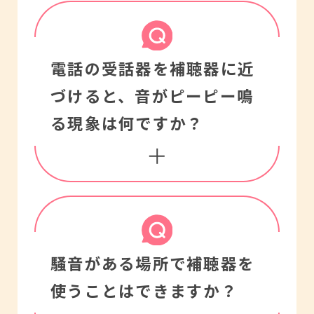
でも聞き取りやすくなり
祉制度の内容につきまし
詳しくは医師とご相談く
度、湿度）などによって
ます。愛眼では、価格よ
てはお住まいの市区町村
ださい。
差がありますので、通常
りもお使いになる方の
電話の受話器を補聴器に近
の福祉担当窓口にお問い
の使用に差し支えるほど
づけると、
音がピーピー鳴
「聞こえ」の程度と音環
合わせ下さい。
充電池の持ちが短くなっ
る現象は何ですか？
境、使用目的に合った器
てきましたら、お買い上
種をおすすめいたしま
げいただきました販売店
す。
にご相談ください。
これはハウリングという
騒音がある場所で補聴器を
現象です。補聴器で増幅
使うことはできますか？
された音が耳あなから漏