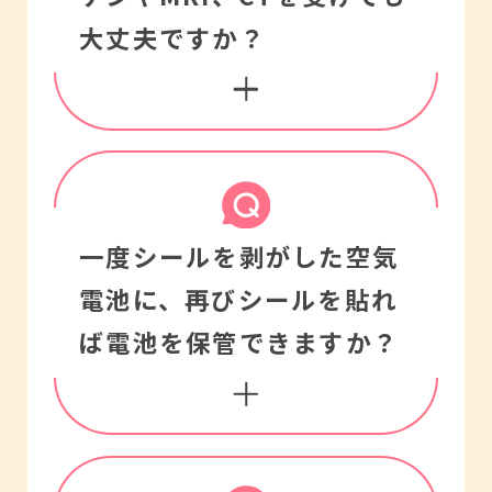
る場合もありますので、
の選択やフィッティング
大丈夫ですか？
場合によっては補聴器を
を行うため、補聴器が音
使うことをおすすめしま
を増幅する度合いも異な
せん。ご自分の「聞こ
ります。ですから、他人
え」の程度に合った補聴
の「聞こえ」に合わせて
器で、きちんと調整され
人体に悪影響を及ぼした
一度シールを剥がした空気
調整した補聴器を使うこ
ている分には問題はな
り、補聴器が故障する原
電池に、
再びシールを貼れ
とはできません。
く、通常の街中の騒音程
因になるので必ずはずし
ば電池を保管できますか？
また、オーダーメイド補
度でしたら全く問題はあ
てください。
聴器（耳あな型）、耳か
りません。
※ご不明な時やさらに詳
け型補聴器を使用する際
指向性機能が搭載されて
しく知りたい場合は医師