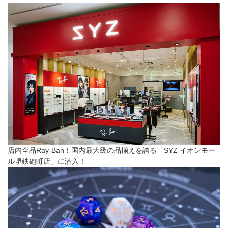
店内全品Ray-Ban！国内最大級の品揃えを誇る「SYZ イオンモー
ル堺鉄砲町店」に潜入！