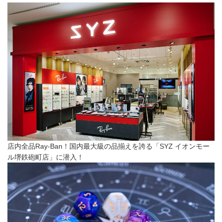
店内全品Ray-Ban！国内最大級の品揃えを誇る「SYZ イオンモー
ル堺鉄砲町店」に潜入！