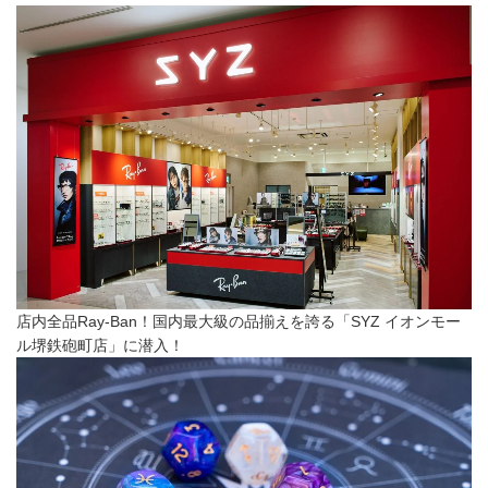
店内全品Ray-Ban！国内最大級の品揃えを誇る「SYZ イオンモー
ル堺鉄砲町店」に潜入！