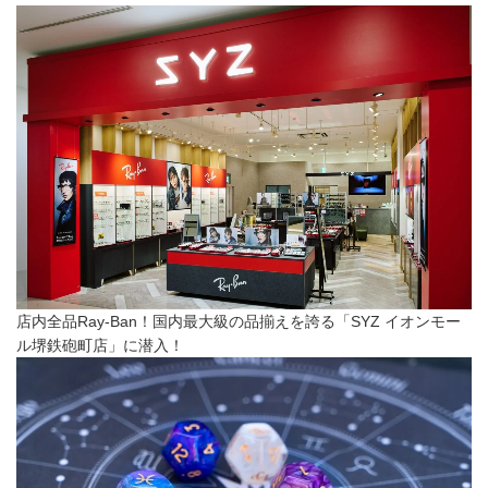
店内全品Ray-Ban！国内最大級の品揃えを誇る「SYZ イオンモー
ル堺鉄砲町店」に潜入！