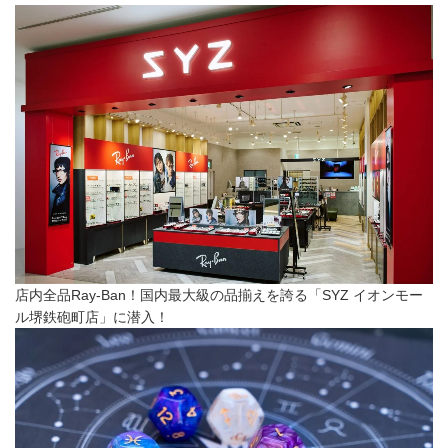
店内全品Ray-Ban！国内最大級の品揃えを誇る「SYZ イオンモー
ル堺鉄砲町店」に潜入！