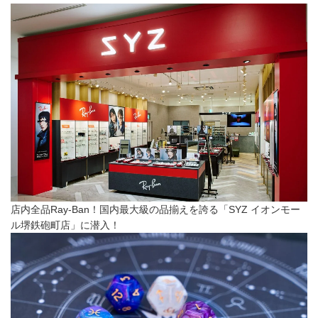
店内全品Ray-Ban！国内最大級の品揃えを誇る「SYZ イオンモー
ル堺鉄砲町店」に潜入！