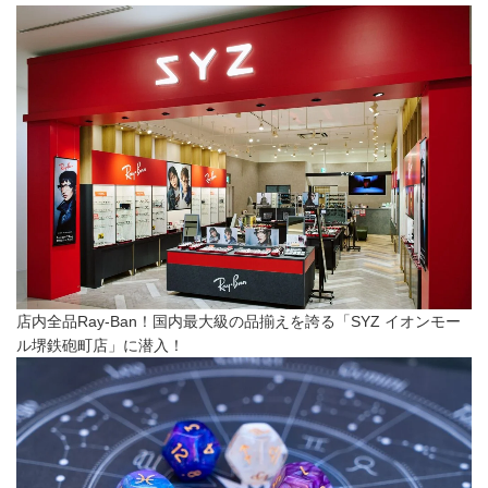
店内全品Ray-Ban！国内最大級の品揃えを誇る「SYZ イオンモー
ル堺鉄砲町店」に潜入！