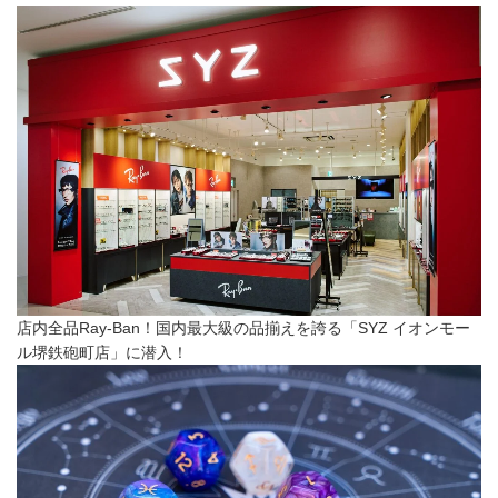
店内全品Ray-Ban！国内最大級の品揃えを誇る「SYZ イオンモー
ル堺鉄砲町店」に潜入！