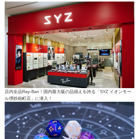
店内全品Ray-Ban！国内最大級の品揃えを誇る「SYZ イオンモー
ル堺鉄砲町店」に潜入！