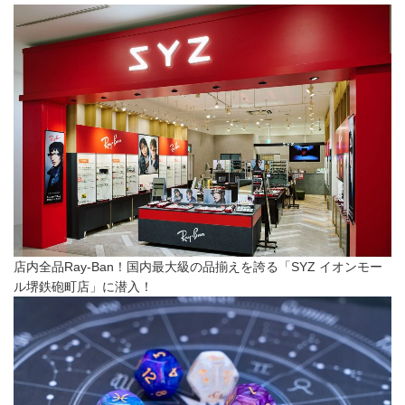
店内全品Ray-Ban！国内最大級の品揃えを誇る「SYZ イオンモー
ル堺鉄砲町店」に潜入！