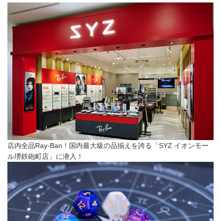
店内全品Ray-Ban！国内最大級の品揃えを誇る「SYZ イオンモー
ル堺鉄砲町店」に潜入！