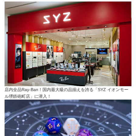
店内全品Ray-Ban！国内最大級の品揃えを誇る「SYZ イオンモー
ル堺鉄砲町店」に潜入！