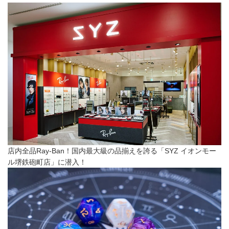
店内全品Ray-Ban！国内最大級の品揃えを誇る「SYZ イオンモー
ル堺鉄砲町店」に潜入！