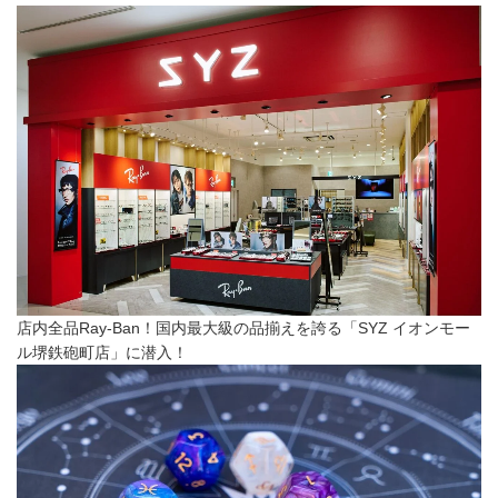
店内全品Ray-Ban！国内最大級の品揃えを誇る「SYZ イオンモー
ル堺鉄砲町店」に潜入！