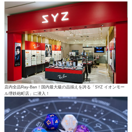
店内全品Ray-Ban！国内最大級の品揃えを誇る「SYZ イオンモー
ル堺鉄砲町店」に潜入！