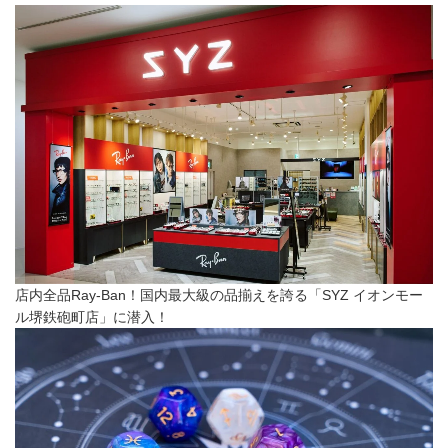
店内全品Ray-Ban！国内最大級の品揃えを誇る「SYZ イオンモー
ル堺鉄砲町店」に潜入！