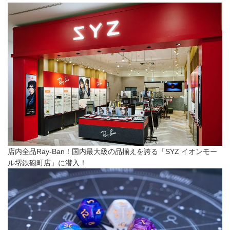
店内全品Ray-Ban！国内最大級の品揃えを誇る「SYZ イオンモー
ル堺鉄砲町店」に潜入！