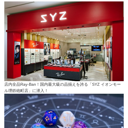
店内全品Ray-Ban！国内最大級の品揃えを誇る「SYZ イオンモー
ル堺鉄砲町店」に潜入！