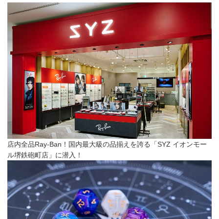
店内全品Ray-Ban！国内最大級の品揃えを誇る「SYZ イオンモー
ル堺鉄砲町店」に潜入！