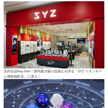
店内全品Ray-Ban！国内最大級の品揃えを誇る「SYZ イオンモー
ル堺鉄砲町店」に潜入！