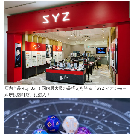
店内全品Ray-Ban！国内最大級の品揃えを誇る「SYZ イオンモー
ル堺鉄砲町店」に潜入！