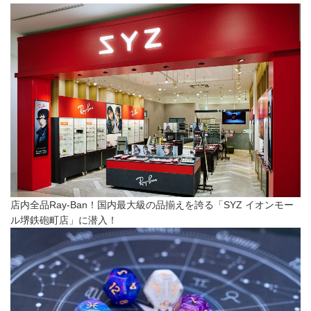
店内全品Ray-Ban！国内最大級の品揃えを誇る「SYZ イオンモー
ル堺鉄砲町店」に潜入！