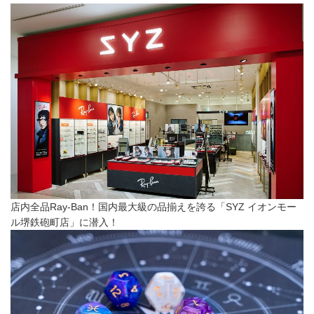
店内全品Ray-Ban！国内最大級の品揃えを誇る「SYZ イオンモー
ル堺鉄砲町店」に潜入！