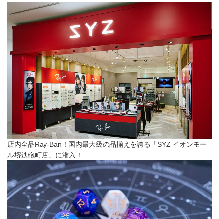
店内全品Ray-Ban！国内最大級の品揃えを誇る「SYZ イオンモー
ル堺鉄砲町店」に潜入！