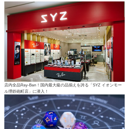
店内全品Ray-Ban！国内最大級の品揃えを誇る「SYZ イオンモー
ル堺鉄砲町店」に潜入！