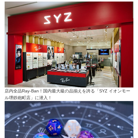
店内全品Ray-Ban！国内最大級の品揃えを誇る「SYZ イオンモー
ル堺鉄砲町店」に潜入！