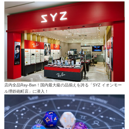
店内全品Ray-Ban！国内最大級の品揃えを誇る「SYZ イオンモー
ル堺鉄砲町店」に潜入！