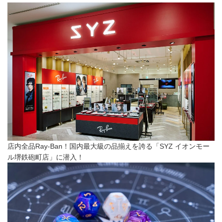
店内全品Ray-Ban！国内最大級の品揃えを誇る「SYZ イオンモー
ル堺鉄砲町店」に潜入！