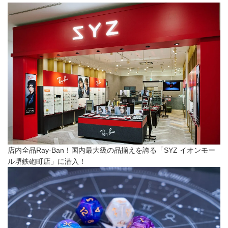
店内全品Ray-Ban！国内最大級の品揃えを誇る「SYZ イオンモー
ル堺鉄砲町店」に潜入！