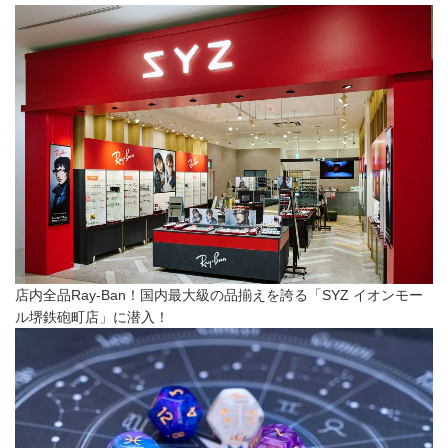
店内全品Ray-Ban！国内最大級の品揃えを誇る「SYZ イオンモー
ル堺鉄砲町店」に潜入！