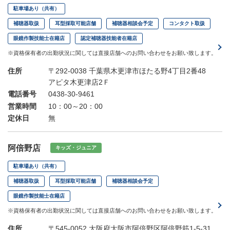
駐車場あり（共有）
補聴器取扱
耳型採取可能店舗
補聴器相談会予定
コンタクト取扱
眼鏡作製技能士在籍店
認定補聴器技能者在籍店
※資格保有者の出勤状況に関しては直接店舗へのお問い合わせをお願い致します。
住所
〒292-0038 千葉県木更津市ほたる野4丁目2番48
アピタ木更津店2Ｆ
電話番号
0438-30-9461
営業時間
10：00～20：00
定休日
無
阿倍野店
キッズ・ジュニア
駐車場あり（共有）
補聴器取扱
耳型採取可能店舗
補聴器相談会予定
眼鏡作製技能士在籍店
※資格保有者の出勤状況に関しては直接店舗へのお問い合わせをお願い致します。
住所
〒545-0052 大阪府大阪市阿倍野区阿倍野筋1-5-31