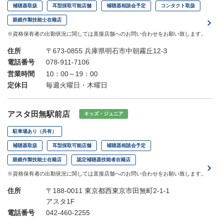
補聴器取扱
耳型採取可能店舗
補聴器相談会予定
コンタクト取扱
眼鏡作製技能士在籍店
※資格保有者の出勤状況に関しては直接店舗へのお問い合わせをお願い致します。
住所
〒673-0855 兵庫県明石市中朝霧丘12-3
電話番号
078-911-7106
営業時間
10：00～19：00
定休日
毎週火曜日・木曜日
アスタ田無駅前店
キッズ・ジュニア
駐車場あり（共有）
補聴器取扱
耳型採取可能店舗
補聴器相談会予定
眼鏡作製技能士在籍店
認定補聴器技能者在籍店
※資格保有者の出勤状況に関しては直接店舗へのお問い合わせをお願い致します。
住所
〒188-0011 東京都西東京市田無町2-1-1
アスタ1F
電話番号
042-460-2255