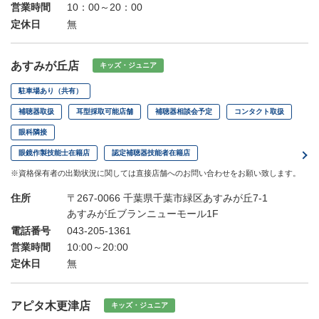
営業時間
10：00～20：00
定休日
無
あすみが丘店
キッズ・ジュニア
駐車場あり（共有）
補聴器取扱
耳型採取可能店舗
補聴器相談会予定
コンタクト取扱
眼科隣接
眼鏡作製技能士在籍店
認定補聴器技能者在籍店
※資格保有者の出勤状況に関しては直接店舗へのお問い合わせをお願い致します。
住所
〒267-0066 千葉県千葉市緑区あすみが丘7-1
あすみが丘ブランニューモール1F
電話番号
043-205-1361
営業時間
10:00～20:00
定休日
無
アピタ木更津店
キッズ・ジュニア