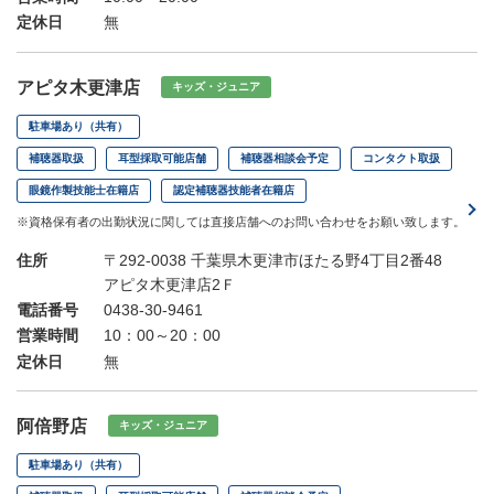
定休日
無
アピタ木更津店
キッズ・ジュニア
駐車場あり（共有）
補聴器取扱
耳型採取可能店舗
補聴器相談会予定
コンタクト取扱
眼鏡作製技能士在籍店
認定補聴器技能者在籍店
※資格保有者の出勤状況に関しては直接店舗へのお問い合わせをお願い致します。
住所
〒292-0038 千葉県木更津市ほたる野4丁目2番48
アピタ木更津店2Ｆ
電話番号
0438-30-9461
営業時間
10：00～20：00
定休日
無
阿倍野店
キッズ・ジュニア
駐車場あり（共有）