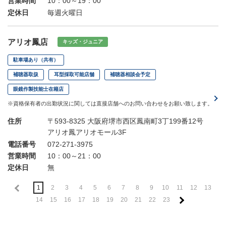
営業時間
10：00～19：00
定休日
毎週火曜日
アリオ鳳店
キッズ・ジュニア
駐車場あり（共有）
補聴器取扱
耳型採取可能店舗
補聴器相談会予定
眼鏡作製技能士在籍店
※資格保有者の出勤状況に関しては直接店舗へのお問い合わせをお願い致します。
住所
〒593-8325 大阪府堺市西区鳳南町3丁199番12号
アリオ鳳アリオモール3F
電話番号
072-271-3975
営業時間
10：00～21：00
定休日
無
1
2
3
4
5
6
7
8
9
10
11
12
13
14
15
16
17
18
19
20
21
22
23