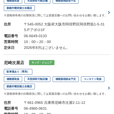
補聴器取扱
耳型採取可能店舗
補聴器相談会予定
眼鏡作製技能士在籍店
※資格保有者の出勤状況に関しては直接店舗へのお問い合わせをお願い致します。
住所
〒545-0052 大阪府大阪市阿倍野区阿倍野筋1-5-31
S.P.アポロ1F
電話番号
06-6649-0133
営業時間
10：00～20：00
定休日
2026年8月はございません。
尼崎次屋店
キッズ・ジュニア
駐車場あり（専用）
補聴器取扱
耳型採取可能店舗
補聴器相談会予定
コンタクト取扱
眼鏡作製技能士在籍店
※資格保有者の出勤状況に関しては直接店舗へのお問い合わせをお願い致します。
住所
〒661-0965 兵庫県尼崎市次屋2-11-12
電話番号
06-4960-0631