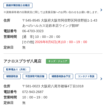
眼鏡作製技能士在籍店
※資格保有者の出勤状況に関しては直接店舗へのお問い合わせをお願い致します。
住所
〒545-8545 大阪府大阪市阿倍野区阿倍野筋1-1-43
あべのハルカス近鉄本店ウイング館8F
電話番号
06-4703-3323
営業時間
[通 常] 10：00～20：00
[その他]
2026年8月6日(木)10：00～19：00
定休日
無
アクロスプラザ八尾店
キッズ・ジュニア
駐車場あり（共有）
補聴器取扱
耳型採取可能店舗
補聴器相談会予定
コンタクト取扱
住所
〒581-0023 大阪府八尾市都塚4丁目1018
電話番号
072-943-2687
営業時間
10：00～19：00
定休日
無