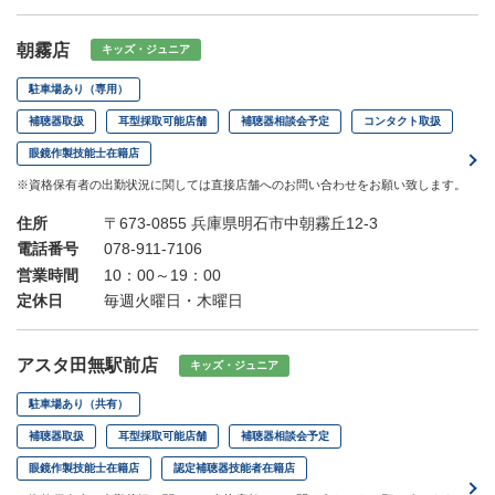
朝霧店
キッズ・ジュニア
駐車場あり（専用）
補聴器取扱
耳型採取可能店舗
補聴器相談会予定
コンタクト取扱
眼鏡作製技能士在籍店
※資格保有者の出勤状況に関しては直接店舗へのお問い合わせをお願い致します。
住所
〒673-0855 兵庫県明石市中朝霧丘12-3
電話番号
078-911-7106
営業時間
10：00～19：00
定休日
毎週火曜日・木曜日
アスタ田無駅前店
キッズ・ジュニア
駐車場あり（共有）
補聴器取扱
耳型採取可能店舗
補聴器相談会予定
眼鏡作製技能士在籍店
認定補聴器技能者在籍店