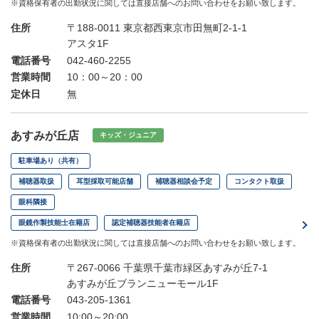
※資格保有者の出勤状況に関しては直接店舗へのお問い合わせをお願い致します。
住所
〒188-0011 東京都西東京市田無町2-1-1
アスタ1F
電話番号
042-460-2255
営業時間
10：00～20：00
定休日
無
あすみが丘店
キッズ・ジュニア
駐車場あり（共有）
補聴器取扱
耳型採取可能店舗
補聴器相談会予定
コンタクト取扱
眼科隣接
眼鏡作製技能士在籍店
認定補聴器技能者在籍店
※資格保有者の出勤状況に関しては直接店舗へのお問い合わせをお願い致します。
住所
〒267-0066 千葉県千葉市緑区あすみが丘7-1
あすみが丘ブランニューモール1F
電話番号
043-205-1361
営業時間
10:00～20:00