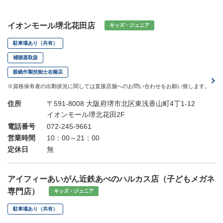
イオンモール堺北花田店
キッズ・ジュニア
駐車場あり（共有）
補聴器取扱
眼鏡作製技能士在籍店
※資格保有者の出勤状況に関しては直接店舗へのお問い合わせをお願い致します。
住所
〒591-8008 大阪府堺市北区東浅香山町4丁1-12
イオンモール堺北花田2F
電話番号
072-245-9661
営業時間
10：00～21：00
定休日
無
アイフィーあいがん近鉄あべのハルカス店（子どもメガネ
専門店）
キッズ・ジュニア
駐車場あり（共有）